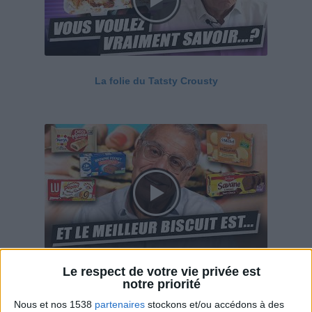
La folie du Tatsty Crousty
Le respect de votre vie privée est
Savane, LU, Pepito, Harrys... Que valent vraiment
notre priorité
ces gâteaux ?
Nous et nos 1538
partenaires
stockons et/ou accédons à des