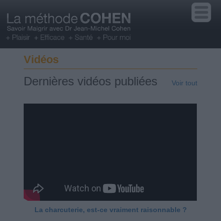
Vidéos
Dernières vidéos publiées
Voir tout
La charcuterie, est-ce vraiment raisonnable ?