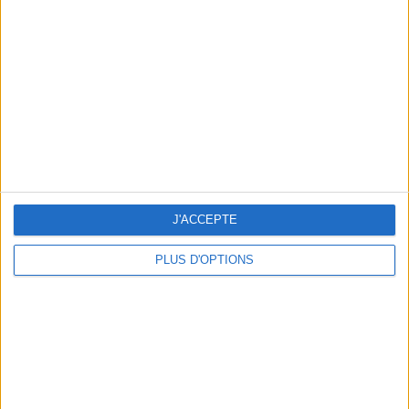
Vous m'avez demandé
Voir tout
J'ACCEPTE
PLUS D'OPTIONS
Question/Réponse : Que Manger Pendant le
Ramadan ?