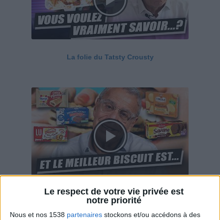
La folie du Tatsty Crousty
Le respect de votre vie privée est
Savane, LU, Pepito, Harrys... Que valent vraiment
notre priorité
ces gâteaux ?
Nous et nos 1538
partenaires
stockons et/ou accédons à des