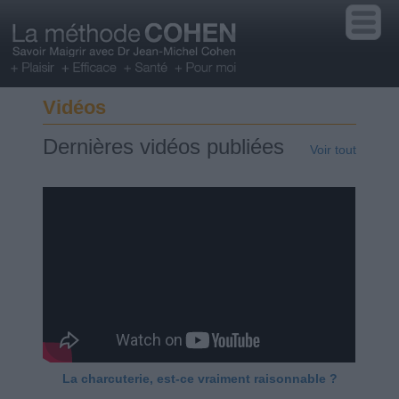
Vidéos
Dernières vidéos publiées
Voir tout
La charcuterie, est-ce vraiment raisonnable ?