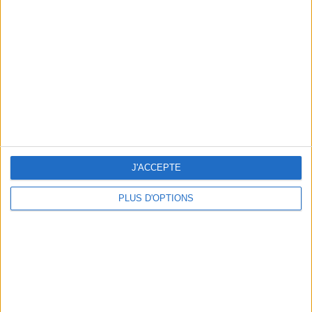
Vous m'avez demandé
Voir tout
J'ACCEPTE
PLUS D'OPTIONS
Question/Réponse : Que Manger Pendant le
Ramadan ?