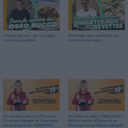
L'Osso Bucco, un vrai plat
Omelette aux crevettes et
cuisiné équilibré
pousses de soja
En cuisine avec Cathychou :
En cuisine avec Cathychou :
Cookies allégés et Charlotte
Mille-Feuille d'Épinard au
de poireaux du 09/09/2021
Saumon et sa Sauce Allégée