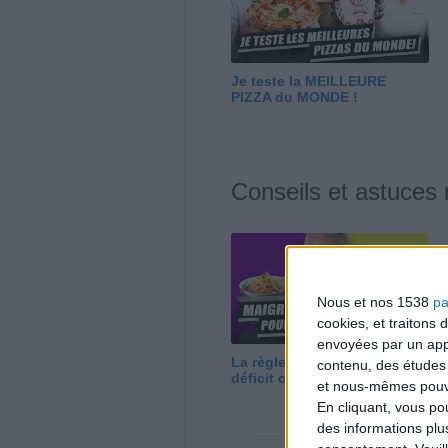
Je teste la MEILLEURE
PIZZA du MONDE !
Conseils et astuces
Nous et nos 1538
pa
cookies, et traitons
envoyées par un appa
La règle N°1 pour maigrir : le
contenu, des études
déficit calorique
et nous-mêmes pouvon
En cliquant, vous p
des informations plu