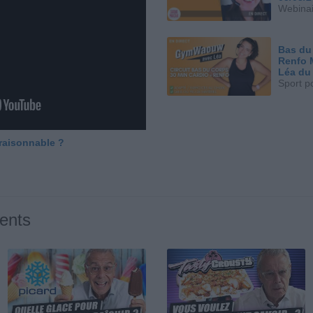
Webinai
Bas du
Renfo 
Léa du
Sport p
 raisonnable ?
ents