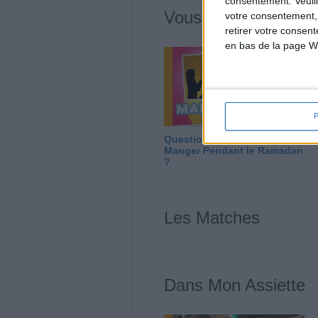
consentement.
Veuil
Vous m'avez deman
votre consentement,
retirer votre consen
en bas de la page W
Question/Réponse : Que
Manger Pendant le Ramadan
?
Les Matches
Dans Mon Assiette