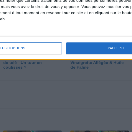
lez noter que certains traitements de vos données personnelles peuven
dé
 mais vous avez le droit de vous y opposer. Vous pouvez modifier vos 
tement à tout moment en revenant sur ce site et en cliquant sur le bouto
eb.
PLUS D'OPTIONS
J'ACCEPTE
Les secrets des émissions
Vos Questions : Bronzage,
de télé - Un tour en
Vinaigrette Allégée & Huile
coulisses ?
de Palme