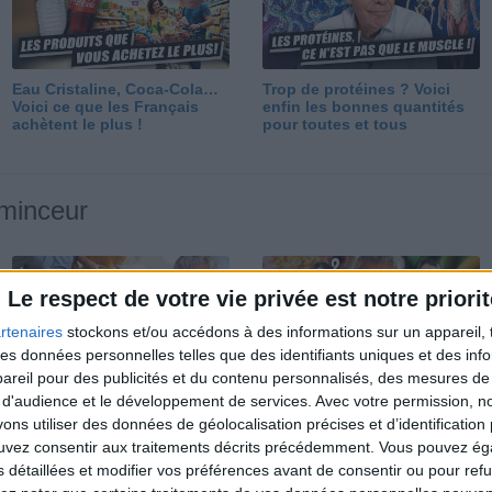
Eau Cristaline, Coca-Cola…
Trop de protéines ? Voici
Voici ce que les Français
enfin les bonnes quantités
achètent le plus !
pour toutes et tous
 minceur
Le respect de votre vie privée est notre priorit
rtenaires
stockons et/ou accédons à des informations sur un appareil, t
 des données personnelles telles que des identifiants uniques et des in
reil pour des publicités et du contenu personnalisés, des mesures de p
Perdre 10 kg : ma méthode
Et après la perte de poids ?
 d'audience et le développement de services.
Avec votre permission, n
est imparable
Je fais comment ?
s utiliser des données de géolocalisation précises et d’identification 
ouvez consentir aux traitements décrits précédemment. Vous pouvez é
s détaillées et modifier vos préférences avant de consentir ou pour ref