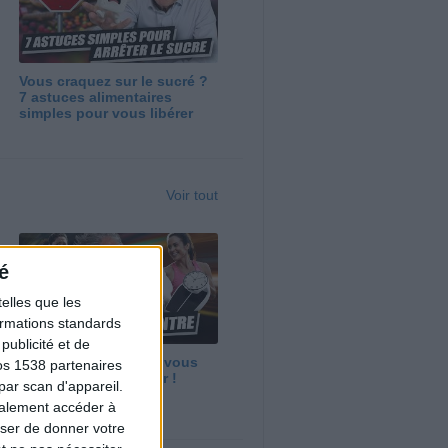
Vous craquez sur le sucré ?
7 astuces alimentaires
simples pour vous libérer
Voir tout
é
elles que les
formations standards
ublicité et de
Maigrir vite ? Ce que vous
os 1538 partenaires
devez vraiment savoir !
par scan d'appareil.
galement accéder à
user de donner votre