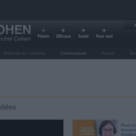
Méthode de coaching
Communauté
Forum
Bo
liées
Peut-on
féculen
05/08/