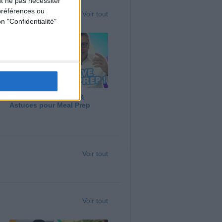
t ne pas nécessiter
préférences ou
Voir tout
n "Confidentialité"
Panga, Huile d'Olive &
Astuces pour Meal Prep
Voir tout
Voir tout