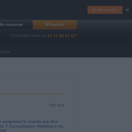
×
Je découvre !
Me connecter
M'inscrire
Contactez-nous au
04 11 88 01 12*
utique
Voir tout
 remplacer la viande par des
ts ? Consultation diététique du
2026