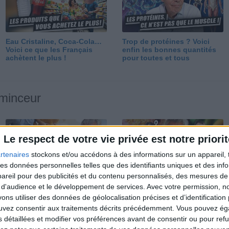
Eau Cristaline, Coca-Cola…
Trop de protéines ? Voici
Voici ce que les Français
enfin les bonnes quantités
achètent le plus !
pour toutes et tous
 minceur
Le respect de votre vie privée est notre priorit
rtenaires
stockons et/ou accédons à des informations sur un appareil, t
 des données personnelles telles que des identifiants uniques et des in
reil pour des publicités et du contenu personnalisés, des mesures de p
Perdre 10 kg : ma méthode
Et après la perte de poids ?
 d'audience et le développement de services.
Avec votre permission, n
est imparable
Je fais comment ?
s utiliser des données de géolocalisation précises et d’identification 
ouvez consentir aux traitements décrits précédemment. Vous pouvez é
s détaillées et modifier vos préférences avant de consentir ou pour ref