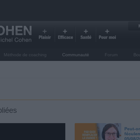
Méthode de coaching
Communauté
Forum
Bo
liées
Peut-on
féculen
05/08/