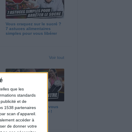
Vous craquez sur le sucré ?
7 astuces alimentaires
simples pour vous libérer
Voir tout
é
elles que les
formations standards
ublicité et de
Maigrir vite ? Ce que vous
os 1538 partenaires
devez vraiment savoir !
par scan d'appareil.
galement accéder à
user de donner votre