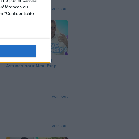
t ne pas nécessiter
préférences ou
Voir tout
n "Confidentialité"
Panga, Huile d'Olive &
Astuces pour Meal Prep
Voir tout
Voir tout