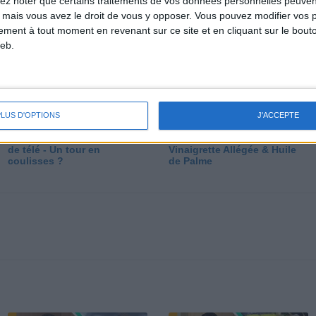
lez noter que certains traitements de vos données personnelles peuven
dé
 mais vous avez le droit de vous y opposer. Vous pouvez modifier vos 
tement à tout moment en revenant sur ce site et en cliquant sur le bouto
eb.
PLUS D'OPTIONS
J'ACCEPTE
Les secrets des émissions
Vos Questions : Bronzage,
de télé - Un tour en
Vinaigrette Allégée & Huile
coulisses ?
de Palme