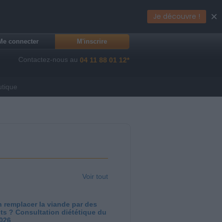
×
Je découvre !
Me connecter
M'inscrire
Contactez-nous au
04 11 88 01 12*
utique
Voir tout
 remplacer la viande par des
ts ? Consultation diététique du
2026