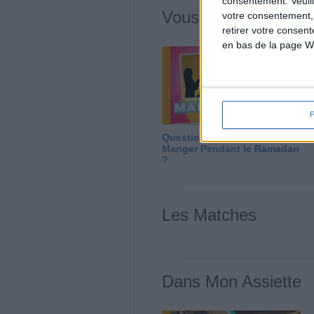
consentement.
Veuil
Vous m'avez deman
votre consentement,
retirer votre consen
en bas de la page W
Question/Réponse : Que
Manger Pendant le Ramadan
?
Les Matches
Dans Mon Assiette