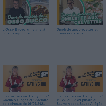
L'Osso Bucco, un vrai plat
Omelette aux crevettes et
cuisiné équilibré
pousses de soja
En cuisine avec Cathychou :
En cuisine avec Cathychou :
Cookies allégés et Charlotte
Mille-Feuille d'Épinard au
de poireaux du 09/09/2021
Saumon et sa Sauce Allégée