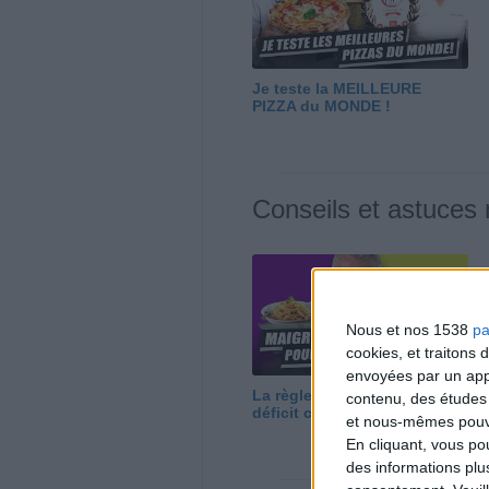
Je teste la MEILLEURE
PIZZA du MONDE !
Conseils et astuces
Nous et nos 1538
pa
cookies, et traitons
envoyées par un appa
La règle N°1 pour maigrir : le
contenu, des études
déficit calorique
et nous-mêmes pouvon
En cliquant, vous p
des informations plu