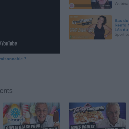
Webinai
Bas du
Renfo 
Léa du
Sport p
 raisonnable ?
ents