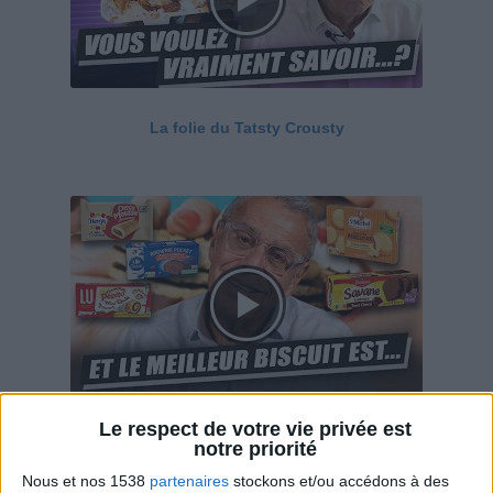
La folie du Tatsty Crousty
Le respect de votre vie privée est
Savane, LU, Pepito, Harrys... Que valent vraiment
notre priorité
ces gâteaux ?
Nous et nos 1538
partenaires
stockons et/ou accédons à des