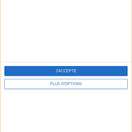
Vous m'avez demandé
Voir tout
J'ACCEPTE
PLUS D'OPTIONS
Question/Réponse : Que Manger Pendant le
Ramadan ?