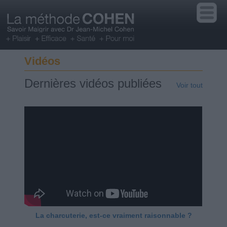
Vidéos
Dernières vidéos publiées
Voir tout
La charcuterie, est-ce vraiment raisonnable ?