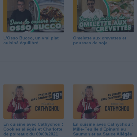
L'Osso Bucco, un vrai plat
Omelette aux crevettes et
cuisiné équilibré
pousses de soja
En cuisine avec Cathychou :
En cuisine avec Cathychou :
Cookies allégés et Charlotte
Mille-Feuille d'Épinard au
de poireaux du 09/09/2021
Saumon et sa Sauce Allégée