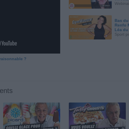
Webinai
Bas du
Renfo 
Léa du
Sport p
 raisonnable ?
ents