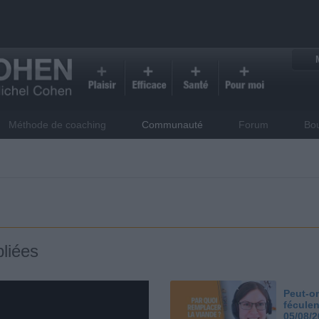
Méthode de coaching
Communauté
Forum
Bo
liées
Peut-on
féculen
05/08/