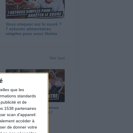
Vous craquez sur le sucré ?
7 astuces alimentaires
simples pour vous libérer
Voir tout
é
elles que les
formations standards
ublicité et de
Maigrir vite ? Ce que vous
os 1538 partenaires
devez vraiment savoir !
par scan d'appareil.
galement accéder à
user de donner votre