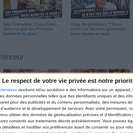
Eau Cristaline, Coca-Cola…
Trop de protéines ? Voici
Voici ce que les Français
enfin les bonnes quantités
achètent le plus !
pour toutes et tous
 minceur
Le respect de votre vie privée est notre priorit
rtenaires
stockons et/ou accédons à des informations sur un appareil, t
 des données personnelles telles que des identifiants uniques et des in
reil pour des publicités et du contenu personnalisés, des mesures de p
Perdre 10 kg : ma méthode
Et après la perte de poids ?
 d'audience et le développement de services.
Avec votre permission, n
est imparable
Je fais comment ?
s utiliser des données de géolocalisation précises et d’identification 
ouvez consentir aux traitements décrits précédemment. Vous pouvez é
s détaillées et modifier vos préférences avant de consentir ou pour ref