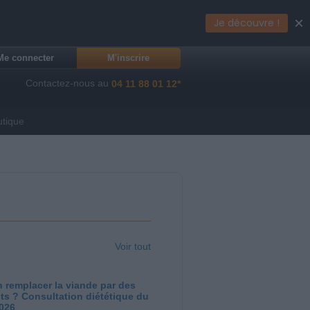
×
Je découvre !
Me connecter
M'inscrire
Contactez-nous au
04 11 88 01 12*
utique
Voir tout
 remplacer la viande par des
ts ? Consultation diététique du
2026