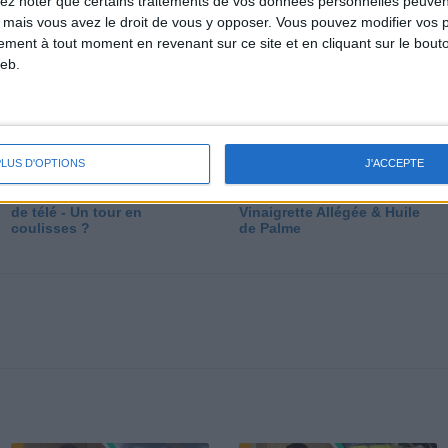
lez noter que certains traitements de vos données personnelles peuven
dé
 mais vous avez le droit de vous y opposer. Vous pouvez modifier vos 
tement à tout moment en revenant sur ce site et en cliquant sur le bouto
eb.
PLUS D'OPTIONS
J'ACCEPTE
Les secrets des émissions
Vos Questions : Bronzage,
de télé - Un tour en
Vinaigrette Allégée & Huile
coulisses ?
de Palme