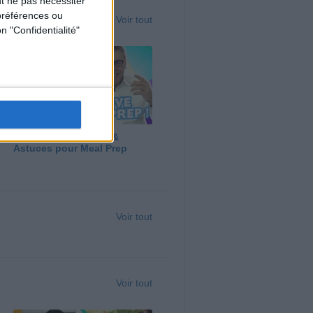
t ne pas nécessiter
préférences ou
Voir tout
n "Confidentialité"
Panga, Huile d'Olive &
Astuces pour Meal Prep
Voir tout
Voir tout