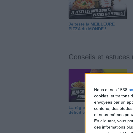
Je teste la MEILLEURE
PIZZA du MONDE !
Conseils et astuces
Nous et nos 1538
pa
cookies, et traitons
envoyées par un appa
La règle N°1 pour maigrir : le
contenu, des études
déficit calorique
et nous-mêmes pouvon
En cliquant, vous p
des informations plu