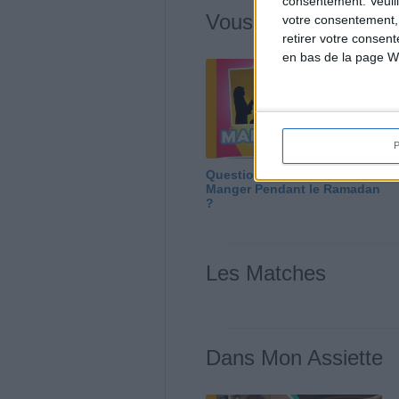
consentement.
Veuil
Vous m'avez deman
votre consentement,
retirer votre consen
en bas de la page W
Question/Réponse : Que
Manger Pendant le Ramadan
?
Les Matches
Dans Mon Assiette