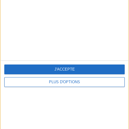
Vous m'avez demandé
Voir tout
J'ACCEPTE
PLUS D'OPTIONS
Question/Réponse : Que Manger Pendant le
Ramadan ?