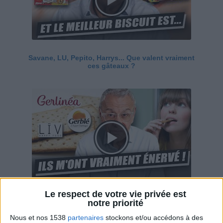
Savane, LU, Pepito, Harrys... Que valent vraiment
ces gâteaux ?
Le respect de votre vie privée est
Ces marques diététiques : c'est n'importe quoi !
notre priorité
Nous et nos 1538
partenaires
stockons et/ou accédons à des