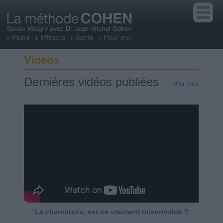
Vidéos
Dernières vidéos publiées
Voir tout
La charcuterie, est-ce vraiment raisonnable ?