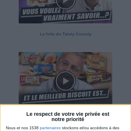
La folie du Tatsty Crousty
Le respect de votre vie privée est
Savane, LU, Pepito, Harrys... Que valent vraiment
notre priorité
ces gâteaux ?
Nous et nos 1538
partenaires
stockons et/ou accédons à des