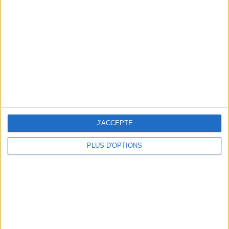
Vous m'avez demandé
Voir tout
J'ACCEPTE
PLUS D'OPTIONS
Question/Réponse : Que Manger Pendant le
Ramadan ?