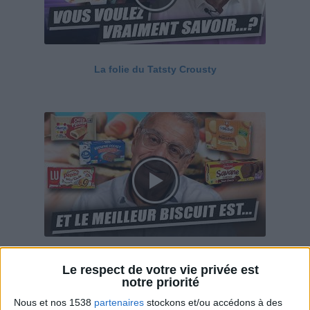
La folie du Tatsty Crousty
Savane, LU, Pepito, Harrys... Que valent vraiment
Le respect de votre vie privée est
ces gâteaux ?
notre priorité
Nous et nos 1538
partenaires
stockons et/ou accédons à des