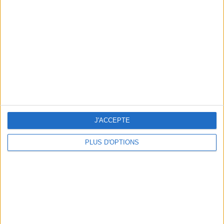
Vous m'avez demandé
Voir tout
J'ACCEPTE
PLUS D'OPTIONS
Question/Réponse : Que Manger Pendant le
Ramadan ?