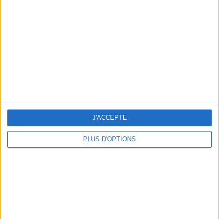
Vous m'avez demandé
Voir tout
J'ACCEPTE
PLUS D'OPTIONS
Question/Réponse : Que Manger Pendant le
Ramadan ?