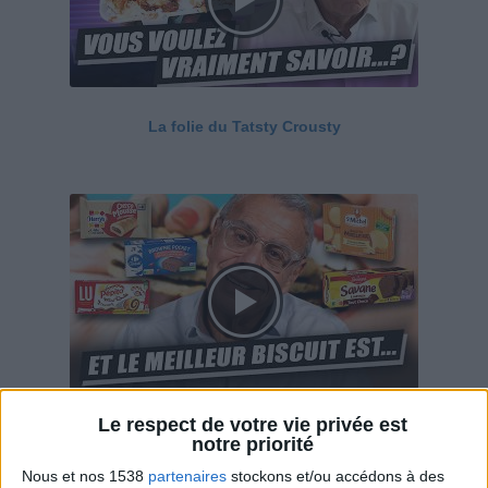
La folie du Tatsty Crousty
Le respect de votre vie privée est
Savane, LU, Pepito, Harrys... Que valent vraiment
notre priorité
ces gâteaux ?
Nous et nos 1538
partenaires
stockons et/ou accédons à des