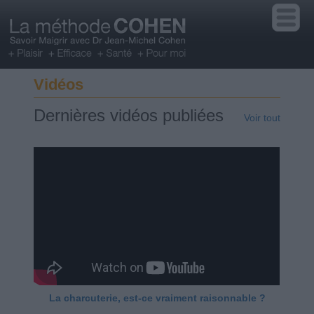
Vidéos
Dernières vidéos publiées
Voir tout
La charcuterie, est-ce vraiment raisonnable ?