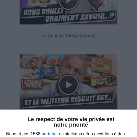
La folie du Tatsty Crousty
Le respect de votre vie privée est
Savane, LU, Pepito, Harrys... Que valent vraiment
notre priorité
ces gâteaux ?
Nous et nos 1538
partenaires
stockons et/ou accédons à des