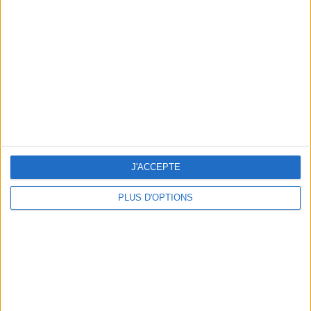
Vous m'avez demandé
Voir tout
J'ACCEPTE
PLUS D'OPTIONS
Question/Réponse : Que Manger Pendant le
Ramadan ?