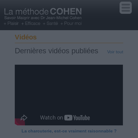
Vidéos
Dernières vidéos publiées
Voir tout
La charcuterie, est-ce vraiment raisonnable ?