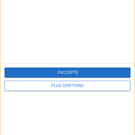
Vous m'avez demandé
Voir tout
J'ACCEPTE
PLUS D'OPTIONS
Question/Réponse : Que Manger Pendant le
Ramadan ?