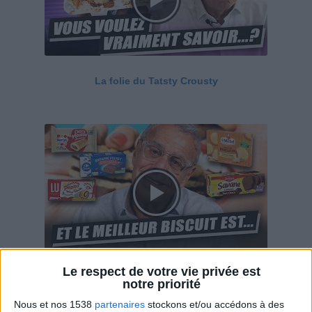
La folie du Tatsty Crousty
Le respect de votre vie privée est
Savane, LU, Pepito, Harrys... Que valent vraiment
notre priorité
ces gâteaux ?
Nous et nos 1538
partenaires
stockons et/ou accédons à des