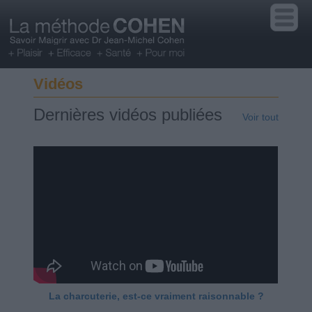
Vidéos
Dernières vidéos publiées
Voir tout
La charcuterie, est-ce vraiment raisonnable ?