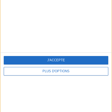
Vous m'avez demandé
Voir tout
J'ACCEPTE
PLUS D'OPTIONS
Question/Réponse : Que Manger Pendant le
Ramadan ?