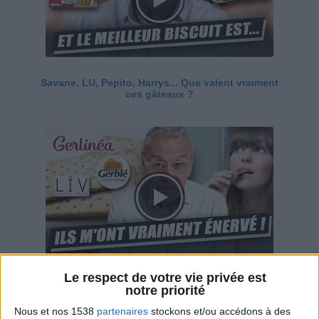
Savane, LU, Pepito, Harrys... Que valent vraiment
ces gâteaux ?
Le respect de votre vie privée est
Ces marques diététiques : c'est n'importe quoi !
notre priorité
Nous et nos 1538
partenaires
stockons et/ou accédons à des