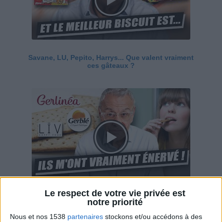
Savane, LU, Pepito, Harrys... Que valent vraiment
ces gâteaux ?
Le respect de votre vie privée est
Ces marques diététiques : c'est n'importe quoi !
notre priorité
Nous et nos 1538
partenaires
stockons et/ou accédons à des