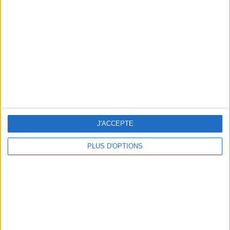
Vous m'avez demandé
Voir tout
J'ACCEPTE
PLUS D'OPTIONS
Question/Réponse : Que Manger Pendant le
Ramadan ?