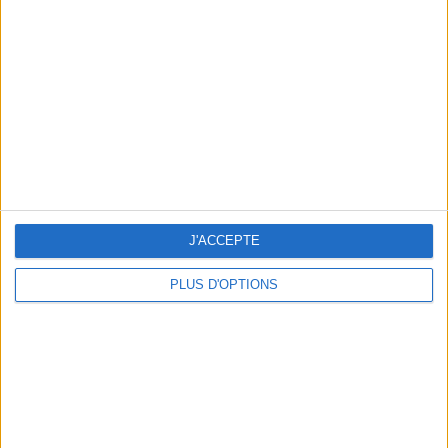
Vous m'avez demandé
Voir tout
J'ACCEPTE
PLUS D'OPTIONS
Question/Réponse : Que Manger Pendant le
Ramadan ?