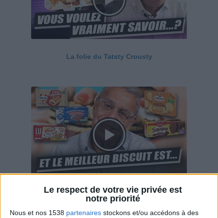
La folie du Tatsty Crousty
Le respect de votre vie privée est
Savane, LU, Pepito, Harrys... Que valent vraiment
notre priorité
ces gâteaux ?
Nous et nos 1538
partenaires
stockons et/ou accédons à des