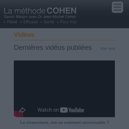
Vidéos
Dernières vidéos publiées
Voir tout
La charcuterie, est-ce vraiment raisonnable ?