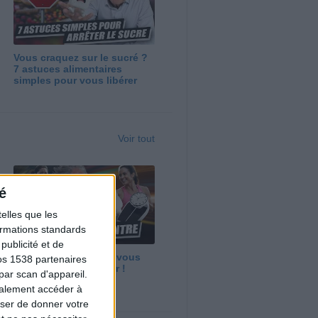
Vous craquez sur le sucré ?
7 astuces alimentaires
simples pour vous libérer
Voir tout
é
elles que les
formations standards
ublicité et de
Maigrir vite ? Ce que vous
os 1538 partenaires
devez vraiment savoir !
par scan d'appareil.
galement accéder à
user de donner votre