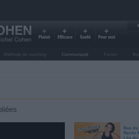
Méthode de coaching
Communauté
Forum
Bo
liées
Bas du
Renfo 
Léa du