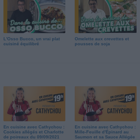
L'Osso Bucco, un vrai plat
Omelette aux crevettes et
cuisiné équilibré
pousses de soja
En cuisine avec Cathychou :
En cuisine avec Cathychou :
Cookies allégés et Charlotte
Mille-Feuille d'Épinard au
de poireaux du 09/09/2021
Saumon et sa Sauce Allégée