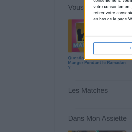
consentement.
Veuil
Vous m'avez deman
votre consentement,
retirer votre consen
en bas de la page W
Question/Réponse : Que
Manger Pendant le Ramadan
?
Les Matches
Dans Mon Assiette