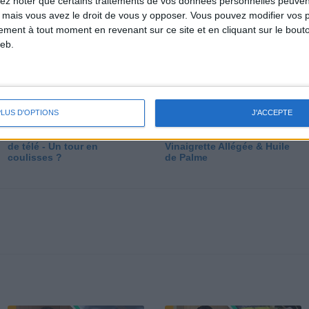
lez noter que certains traitements de vos données personnelles peuven
dé
 mais vous avez le droit de vous y opposer. Vous pouvez modifier vos 
tement à tout moment en revenant sur ce site et en cliquant sur le bouto
eb.
PLUS D'OPTIONS
J'ACCEPTE
Les secrets des émissions
Vos Questions : Bronzage,
de télé - Un tour en
Vinaigrette Allégée & Huile
coulisses ?
de Palme