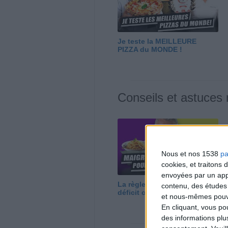
Je teste la MEILLEURE
PIZZA du MONDE !
Conseils et astuces
Nous et nos 1538
pa
cookies, et traitons
envoyées par un appa
La règle N°1 pour maigrir : le
contenu, des études
déficit calorique
et nous-mêmes pouvon
En cliquant, vous p
des informations plu