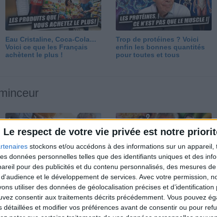
Eau Cristaline, Coca-Cola…
Trop de protéines ? Voici
Voici ce que les Français
enfin les bonnes quantités
achètent le plus !
pour toutes et tous
 minceur
Le respect de votre vie privée est notre priorit
rtenaires
stockons et/ou accédons à des informations sur un appareil, t
 des données personnelles telles que des identifiants uniques et des in
reil pour des publicités et du contenu personnalisés, des mesures de p
Perdre 10 kg : ma méthode
Et après la perte de poids ?
 d'audience et le développement de services.
Avec votre permission, n
est imparable
Je fais comment ?
s utiliser des données de géolocalisation précises et d’identification 
ouvez consentir aux traitements décrits précédemment. Vous pouvez é
s détaillées et modifier vos préférences avant de consentir ou pour ref