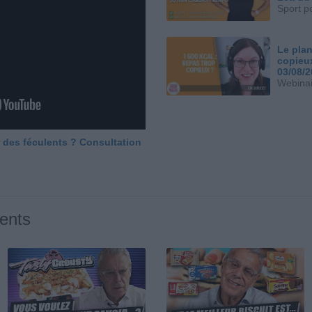
Sport p
Le plan
copieu
03/08/
Webinai
 des féculents ? Consultation
ents