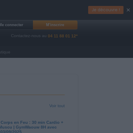
×
Je découvre !
Me connecter
M'inscrire
Contactez-nous au
04 11 88 01 12*
utique
Voir tout
 Corps en Feu : 30 min Cardio +
Muscu | GymWaouw 8H avec
 03/09/2025