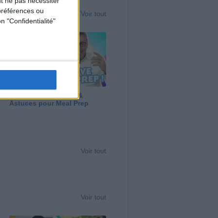
t ne pas nécessiter
préférences ou
Voir tout
n "Confidentialité"
Panga, Huile d'Olive &
Astuces pour Meal Prep
Voir tout
Voir tout