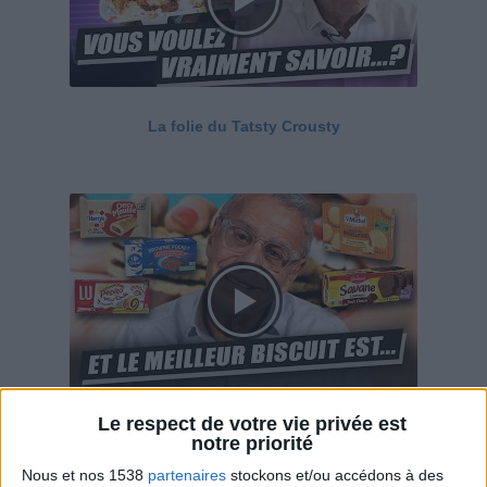
La folie du Tatsty Crousty
Le respect de votre vie privée est
Savane, LU, Pepito, Harrys... Que valent vraiment
notre priorité
ces gâteaux ?
Nous et nos 1538
partenaires
stockons et/ou accédons à des