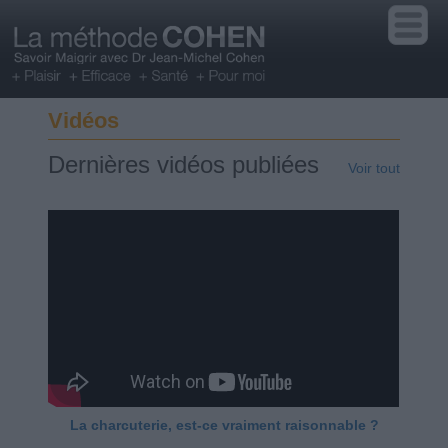
Vidéos
Dernières vidéos publiées
Voir tout
La charcuterie, est-ce vraiment raisonnable ?