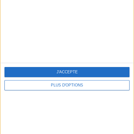
Vous m'avez demandé
Voir tout
J'ACCEPTE
PLUS D'OPTIONS
Question/Réponse : Que Manger Pendant le
Ramadan ?