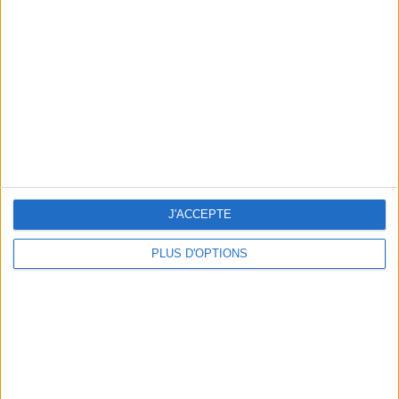
Vous m'avez demandé
Voir tout
J'ACCEPTE
PLUS D'OPTIONS
Question/Réponse : Que Manger Pendant le
Ramadan ?