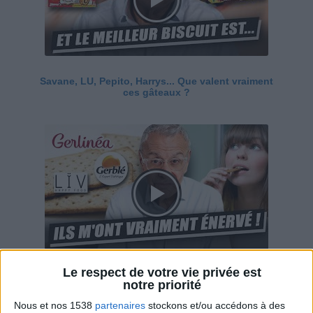
Savane, LU, Pepito, Harrys... Que valent vraiment
ces gâteaux ?
Le respect de votre vie privée est
Ces marques diététiques : c'est n'importe quoi !
notre priorité
Nous et nos 1538
partenaires
stockons et/ou accédons à des