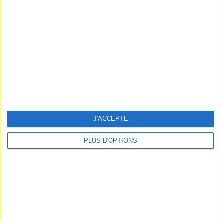
Vous m'avez demandé
Voir tout
J'ACCEPTE
PLUS D'OPTIONS
Question/Réponse : Que Manger Pendant le
Ramadan ?