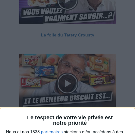
La folie du Tatsty Crousty
Le respect de votre vie privée est
Savane, LU, Pepito, Harrys... Que valent vraiment
notre priorité
ces gâteaux ?
Nous et nos 1538
partenaires
stockons et/ou accédons à des