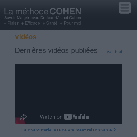
Vidéos
Dernières vidéos publiées
Voir tout
La charcuterie, est-ce vraiment raisonnable ?