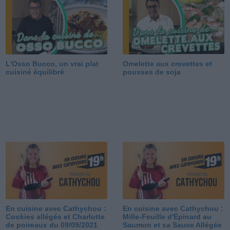
L'Osso Bucco, un vrai plat
Omelette aux crevettes et
cuisiné équilibré
pousses de soja
En cuisine avec Cathychou :
En cuisine avec Cathychou :
Cookies allégés et Charlotte
Mille-Feuille d'Épinard au
de poireaux du 09/09/2021
Saumon et sa Sauce Allégée