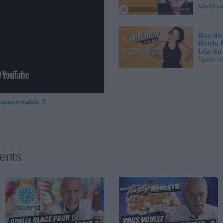
Webinai
Bas du
Renfo 
Léa du
Sport p
 raisonnable ?
ents