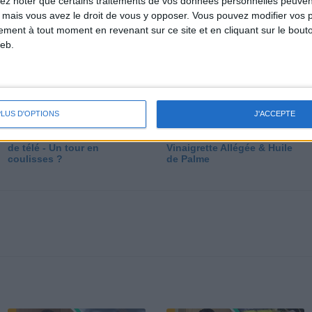
lez noter que certains traitements de vos données personnelles peuven
dé
 mais vous avez le droit de vous y opposer. Vous pouvez modifier vos 
tement à tout moment en revenant sur ce site et en cliquant sur le bouto
eb.
PLUS D'OPTIONS
J'ACCEPTE
Les secrets des émissions
Vos Questions : Bronzage,
de télé - Un tour en
Vinaigrette Allégée & Huile
coulisses ?
de Palme