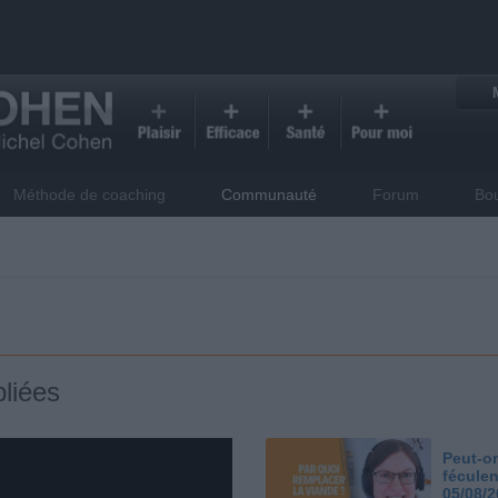
Méthode de coaching
Communauté
Forum
Bo
liées
Peut-on
féculen
05/08/