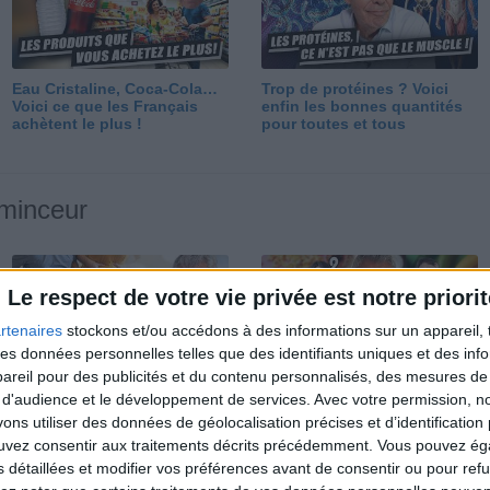
Eau Cristaline, Coca-Cola…
Trop de protéines ? Voici
Voici ce que les Français
enfin les bonnes quantités
achètent le plus !
pour toutes et tous
 minceur
Le respect de votre vie privée est notre priorit
rtenaires
stockons et/ou accédons à des informations sur un appareil, t
 des données personnelles telles que des identifiants uniques et des in
reil pour des publicités et du contenu personnalisés, des mesures de p
Perdre 10 kg : ma méthode
Et après la perte de poids ?
 d'audience et le développement de services.
Avec votre permission, n
est imparable
Je fais comment ?
s utiliser des données de géolocalisation précises et d’identification 
ouvez consentir aux traitements décrits précédemment. Vous pouvez é
s détaillées et modifier vos préférences avant de consentir ou pour ref