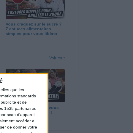
Vous craquez sur le sucré ?
7 astuces alimentaires
simples pour vous libérer
Voir tout
é
elles que les
formations standards
ublicité et de
Maigrir vite ? Ce que vous
os 1538 partenaires
devez vraiment savoir !
par scan d'appareil.
galement accéder à
user de donner votre