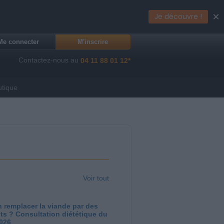
×
Je découvre !
Me connecter
M'inscrire
Contactez-nous au
04 11 88 01 12*
utique
Voir tout
 remplacer la viande par des
ts ? Consultation diététique du
2026