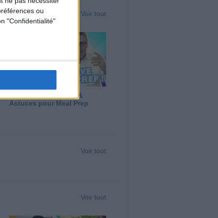
t ne pas nécessiter
préférences ou
Voir tout
n "Confidentialité"
Panga, Huile d'Olive &
Astuces pour Meal Prep
Voir tout
Voir tout