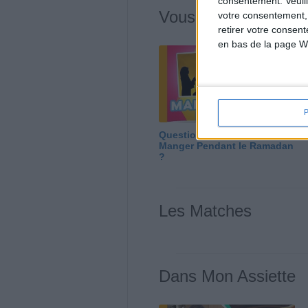
consentement.
Veuil
Vous m'avez deman
votre consentement,
retirer votre consen
en bas de la page W
Question/Réponse : Que
Manger Pendant le Ramadan
?
Les Matches
Dans Mon Assiette