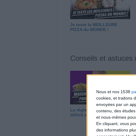
Je teste la MEILLEURE
PIZZA du MONDE !
Conseils et astuces
Nous et nos 1538
pa
cookies, et traitons
envoyées par un appa
La règle N°1 pour maigrir : le
contenu, des études
déficit calorique
et nous-mêmes pouvon
En cliquant, vous p
des informations plu