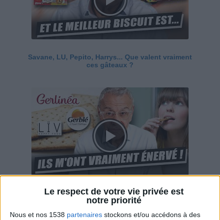
Savane, LU, Pepito, Harrys... Que valent vraiment
ces gâteaux ?
Le respect de votre vie privée est
Ces marques diététiques : c'est n'importe quoi !
notre priorité
Nous et nos 1538
partenaires
stockons et/ou accédons à des