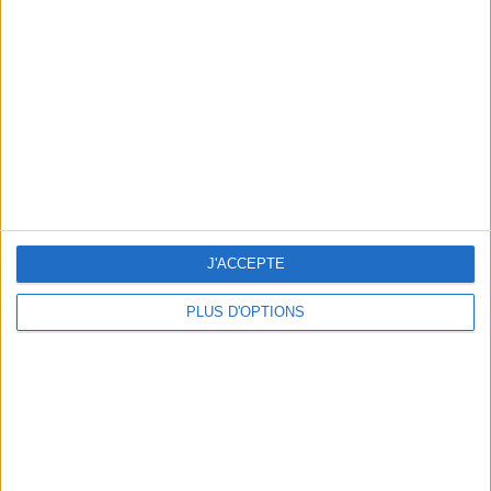
Vous m'avez demandé
Voir tout
J'ACCEPTE
PLUS D'OPTIONS
Question/Réponse : Que Manger Pendant le
Ramadan ?