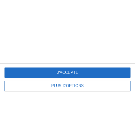
Vous m'avez demandé
Voir tout
J'ACCEPTE
PLUS D'OPTIONS
Question/Réponse : Que Manger Pendant le
Ramadan ?