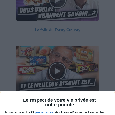
La folie du Tatsty Crousty
Le respect de votre vie privée est
Savane, LU, Pepito, Harrys... Que valent vraiment
notre priorité
ces gâteaux ?
Nous et nos 1538
partenaires
stockons et/ou accédons à des