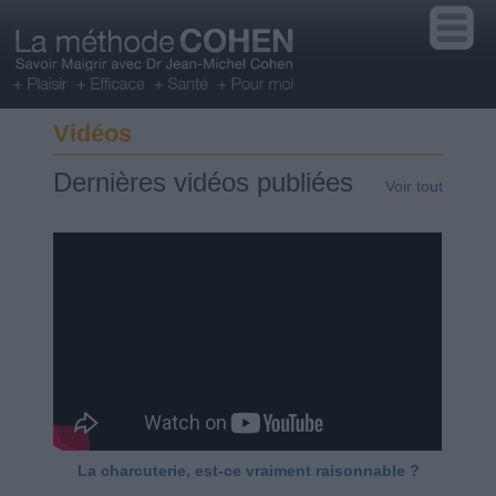
Vidéos
Dernières vidéos publiées
Voir tout
La charcuterie, est-ce vraiment raisonnable ?