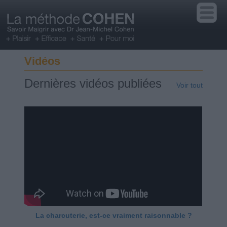
Vidéos
Dernières vidéos publiées
Voir tout
La charcuterie, est-ce vraiment raisonnable ?