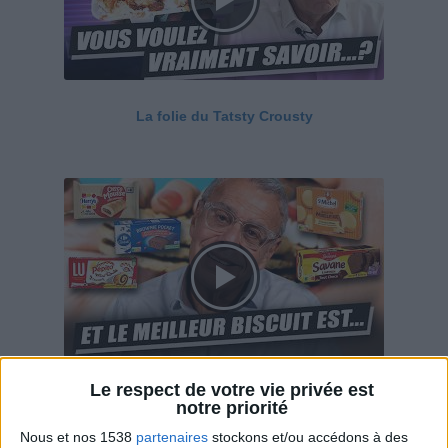
La folie du Tatsty Crousty
Le respect de votre vie privée est
Savane, LU, Pepito, Harrys... Que valent vraiment
notre priorité
ces gâteaux ?
Nous et nos 1538
partenaires
stockons et/ou accédons à des