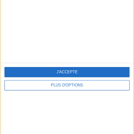
Vous m'avez demandé
Voir tout
J'ACCEPTE
PLUS D'OPTIONS
Question/Réponse : Que Manger Pendant le
Ramadan ?