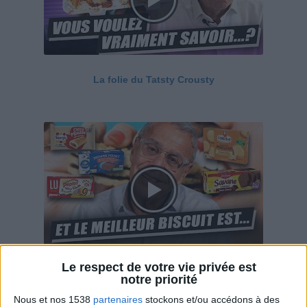
La folie du Tatsty Crousty
Le respect de votre vie privée est
Savane, LU, Pepito, Harrys... Que valent vraiment
notre priorité
ces gâteaux ?
Nous et nos 1538
partenaires
stockons et/ou accédons à des