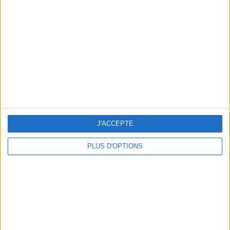
Vous m'avez demandé
Voir tout
J'ACCEPTE
PLUS D'OPTIONS
Question/Réponse : Que Manger Pendant le
Ramadan ?