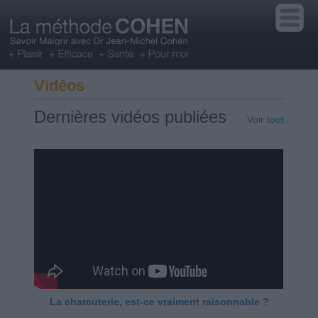
Vidéos
Dernières vidéos publiées
Voir tout
La charcuterie, est-ce vraiment raisonnable ?