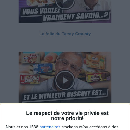
La folie du Tatsty Crousty
Le respect de votre vie privée est
Savane, LU, Pepito, Harrys... Que valent vraiment
notre priorité
ces gâteaux ?
Nous et nos 1538
partenaires
stockons et/ou accédons à des