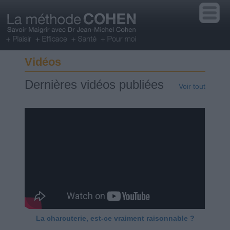
Vidéos
Dernières vidéos publiées
Voir tout
La charcuterie, est-ce vraiment raisonnable ?