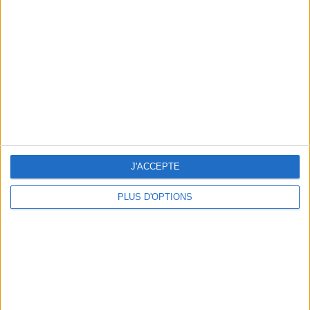
Vous m'avez demandé
Voir tout
J'ACCEPTE
PLUS D'OPTIONS
Question/Réponse : Que Manger Pendant le
Ramadan ?