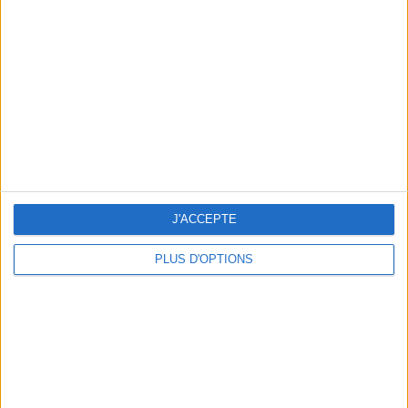
Vous m'avez demandé
Voir tout
J'ACCEPTE
PLUS D'OPTIONS
Question/Réponse : Que Manger Pendant le
Ramadan ?