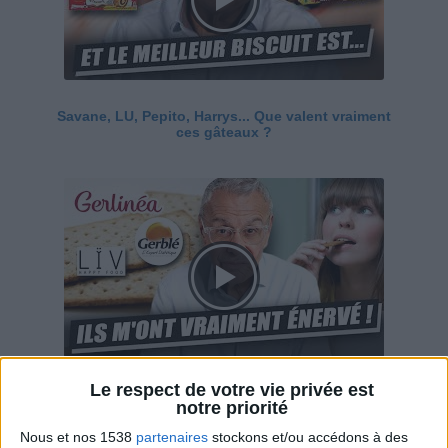
Savane, LU, Pepito, Harrys... Que valent vraiment
ces gâteaux ?
Le respect de votre vie privée est
Ces marques diététiques : c'est n'importe quoi !
notre priorité
Nous et nos 1538
partenaires
stockons et/ou accédons à des