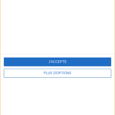
Vous m'avez demandé
Voir tout
J'ACCEPTE
PLUS D'OPTIONS
Question/Réponse : Que Manger Pendant le
Ramadan ?