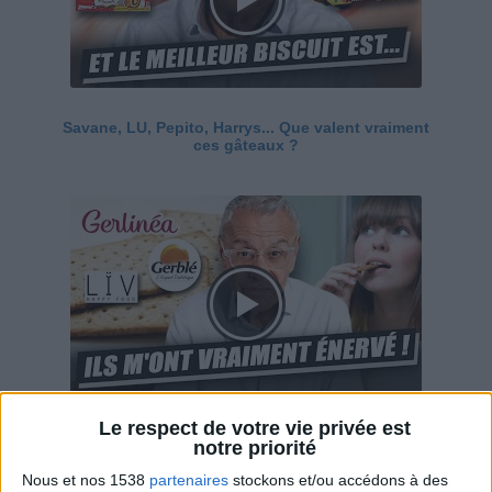
Savane, LU, Pepito, Harrys... Que valent vraiment
ces gâteaux ?
Le respect de votre vie privée est
Ces marques diététiques : c'est n'importe quoi !
notre priorité
Nous et nos 1538
partenaires
stockons et/ou accédons à des