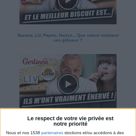
Savane, LU, Pepito, Harrys... Que valent vraiment
ces gâteaux ?
Le respect de votre vie privée est
Ces marques diététiques : c'est n'importe quoi !
notre priorité
Nous et nos 1538
partenaires
stockons et/ou accédons à des