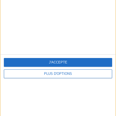
Vous m'avez demandé
Voir tout
J'ACCEPTE
PLUS D'OPTIONS
Question/Réponse : Que Manger Pendant le
Ramadan ?