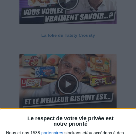
La folie du Tatsty Crousty
Le respect de votre vie privée est
Savane, LU, Pepito, Harrys... Que valent vraiment
notre priorité
ces gâteaux ?
Nous et nos 1538
partenaires
stockons et/ou accédons à des