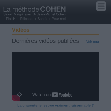
Vidéos
Dernières vidéos publiées
Voir tout
La charcuterie, est-ce vraiment raisonnable ?