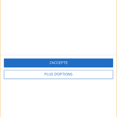
Vous m'avez demandé
Voir tout
J'ACCEPTE
PLUS D'OPTIONS
Question/Réponse : Que Manger Pendant le
Ramadan ?