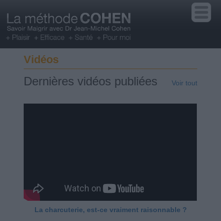
Vidéos
Dernières vidéos publiées
Voir tout
La charcuterie, est-ce vraiment raisonnable ?