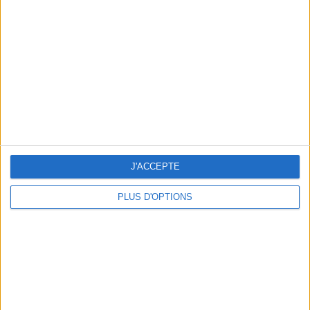
Vous m'avez demandé
Voir tout
J'ACCEPTE
PLUS D'OPTIONS
Question/Réponse : Que Manger Pendant le
Ramadan ?