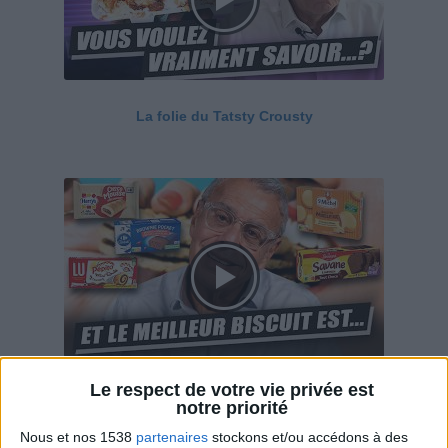
La folie du Tatsty Crousty
Le respect de votre vie privée est
Savane, LU, Pepito, Harrys... Que valent vraiment
notre priorité
ces gâteaux ?
Nous et nos 1538
partenaires
stockons et/ou accédons à des