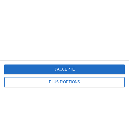
Vous m'avez demandé
Voir tout
J'ACCEPTE
PLUS D'OPTIONS
Question/Réponse : Que Manger Pendant le
Ramadan ?