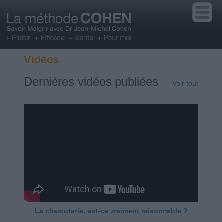
Vidéos
Dernières vidéos publiées
Voir tout
La charcuterie, est-ce vraiment raisonnable ?