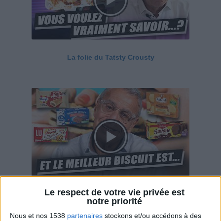
La folie du Tatsty Crousty
Le respect de votre vie privée est
Savane, LU, Pepito, Harrys... Que valent vraiment
notre priorité
ces gâteaux ?
Nous et nos 1538
partenaires
stockons et/ou accédons à des