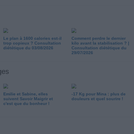
Le plan à 1600 calories est-il
Comment perdre le dernier
trop copieux ? Consultation
kilo avant la stabilisation ? |
diététique du 03/08/2026
Consultation diététique du
29/07/2026
ges
Emilie et Sabine, elles
-17 Kg pour Mina : plus de
suivent Savoir Maigrir et
douleurs et quel sourire !
c'est que du bonheur !