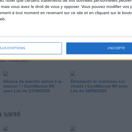
lez noter que certains traitements de vos données personnelles peuven
 mais vous avez le droit de vous y opposer. Vous pouvez modifier vos 
tement à tout moment en revenant sur ce site et en cliquant sur le bouto
eb.
En cuisine avec Cathychou :
En cuisine avec Cathychou :
Cookies allégés et Charlotte
Mille-Feuille d'Épinard au
de poireaux du 09/09/2021
Saumon et sa Sauce Allégée
du 23/07/2021
PLUS D'OPTIONS
J'ACCEPTE
 la maison
Séance de marche active à la
Étirements et exercices sur
maison ! | GymWaouw 8H
chaise | GymWaouw 8H avec
avec Léa du 27/08/2025
Léa du 20/08/2025
a santé