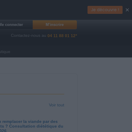
×
Je découvre !
Me connecter
M'inscrire
Contactez-nous au
04 11 88 01 12*
utique
Voir tout
 remplacer la viande par des
ts ? Consultation diététique du
2026