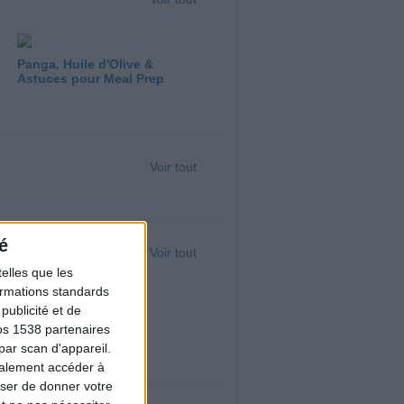
Panga, Huile d'Olive &
Astuces pour Meal Prep
Voir tout
é
Voir tout
elles que les
formations standards
ublicité et de
Saumon fumé tarama
os 1538 partenaires
par scan d'appareil.
galement accéder à
user de donner votre