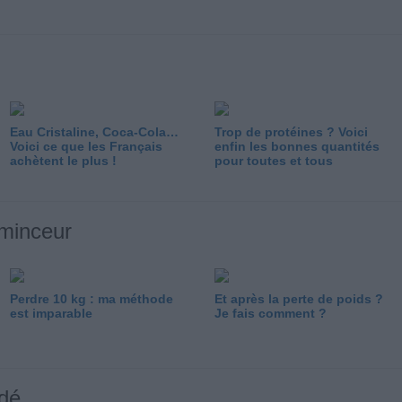
Eau Cristaline, Coca-Cola…
Trop de protéines ? Voici
Voici ce que les Français
enfin les bonnes quantités
achètent le plus !
pour toutes et tous
 minceur
Perdre 10 kg : ma méthode
Et après la perte de poids ?
est imparable
Je fais comment ?
dé