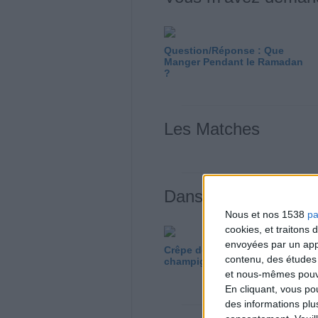
Question/Réponse : Que
Manger Pendant le Ramadan
?
Les Matches
Dans Mon Assiette
Nous et nos 1538
pa
cookies, et traitons
envoyées par un appa
Crêpe de sarrasin oeuf et
contenu, des études
champignons
et nous-mêmes pouvon
En cliquant, vous p
des informations plu