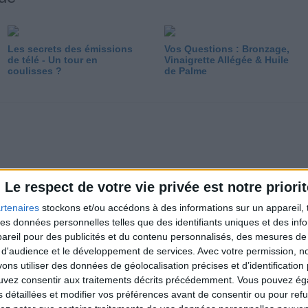
Les secrets des émissions
Vos Questions : Bronzage,
de télé - Un tour en
Vinaigrette Allégée & Huile
coulisses ?
de Palme
Le respect de votre vie privée est notre priorit
rtenaires
stockons et/ou accédons à des informations sur un appareil, t
 des données personnelles telles que des identifiants uniques et des in
reil pour des publicités et du contenu personnalisés, des mesures de p
L'Osso Bucco, un vrai plat
Omelette aux crevettes et
 d'audience et le développement de services.
Avec votre permission, n
cuisiné équilibré
pousses de soja
s utiliser des données de géolocalisation précises et d’identification 
ouvez consentir aux traitements décrits précédemment. Vous pouvez é
s détaillées et modifier vos préférences avant de consentir ou pour ref