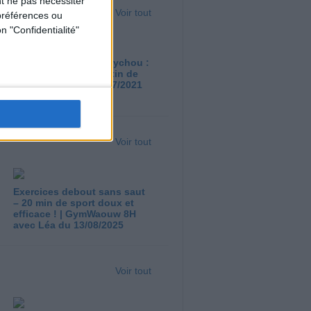
t ne pas nécessiter
Voir tout
préférences ou
n "Confidentialité"
En cuisine avec Cathychou :
Wrap du soleil et gratin de
fruits rouges du 08/07/2021
Voir tout
Exercices debout sans saut
– 20 min de sport doux et
efficace ! | GymWaouw 8H
avec Léa du 13/08/2025
Voir tout