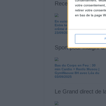
consentement.
Veuil
Recettes diététiques
votre consentement,
retirer votre consen
en bas de la page W
En cuisine avec Cathychou :
Entre terre et mer et sa
crème de poivron du
23/09/2021
Sport pour maigrir à
Bas du Corps en Feu : 30
min Cardio + Renfo Muscu |
GymWaouw 8H avec Léa du
03/09/2025
Le Grand direct de l