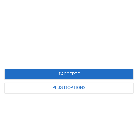
Vous m'avez demandé
Voir tout
J'ACCEPTE
PLUS D'OPTIONS
Question/Réponse : Que Manger Pendant le
Ramadan ?