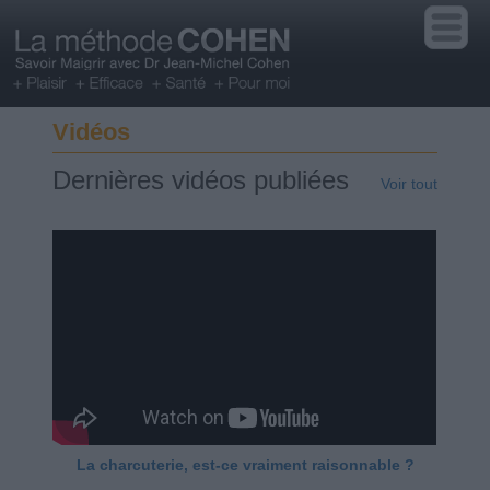
Vidéos
Dernières vidéos publiées
Voir tout
La charcuterie, est-ce vraiment raisonnable ?