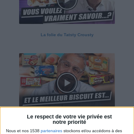
La folie du Tatsty Crousty
Le respect de votre vie privée est
Savane, LU, Pepito, Harrys... Que valent vraiment
notre priorité
ces gâteaux ?
Nous et nos 1538
partenaires
stockons et/ou accédons à des