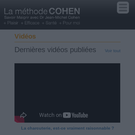
Vidéos
Dernières vidéos publiées
Voir tout
La charcuterie, est-ce vraiment raisonnable ?