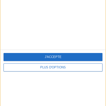
Vous m'avez demandé
Voir tout
J'ACCEPTE
PLUS D'OPTIONS
Question/Réponse : Que Manger Pendant le
Ramadan ?