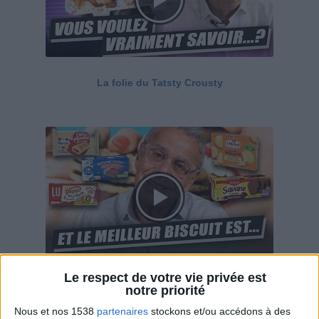
La folie du Tatsty Crousty
Le respect de votre vie privée est
Savane, LU, Pepito, Harrys... Que valent vraiment
notre priorité
ces gâteaux ?
Nous et nos 1538
partenaires
stockons et/ou accédons à des