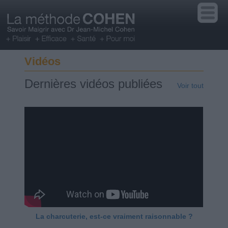
Vidéos
Dernières vidéos publiées
Voir tout
La charcuterie, est-ce vraiment raisonnable ?