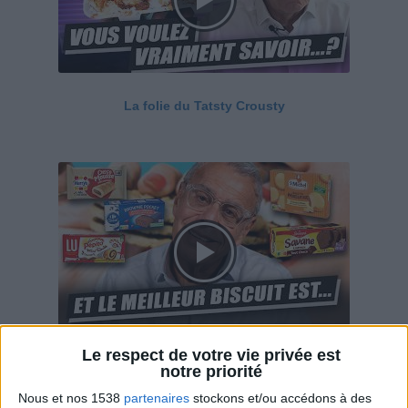
La folie du Tatsty Crousty
Le respect de votre vie privée est
Savane, LU, Pepito, Harrys... Que valent vraiment
notre priorité
ces gâteaux ?
Nous et nos 1538
partenaires
stockons et/ou accédons à des