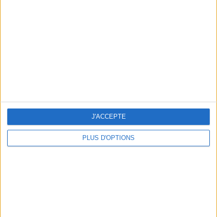
Vous m'avez demandé
Voir tout
J'ACCEPTE
PLUS D'OPTIONS
Question/Réponse : Que Manger Pendant le
Ramadan ?