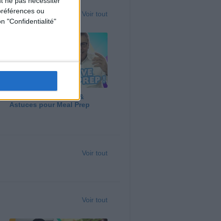
t ne pas nécessiter
préférences ou
Voir tout
n "Confidentialité"
Panga, Huile d'Olive &
Astuces pour Meal Prep
Voir tout
Voir tout