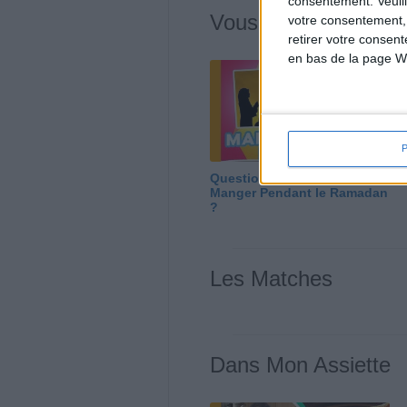
consentement.
Veuil
Vous m'avez deman
votre consentement,
retirer votre consen
en bas de la page W
Question/Réponse : Que
Manger Pendant le Ramadan
?
Les Matches
Dans Mon Assiette