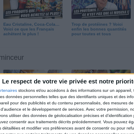
Eau Cristaline, Coca-Cola…
Trop de protéines ? Voici
Voici ce que les Français
enfin les bonnes quantités
achètent le plus !
pour toutes et tous
 minceur
Le respect de votre vie privée est notre priorit
rtenaires
stockons et/ou accédons à des informations sur un appareil, t
 des données personnelles telles que des identifiants uniques et des in
reil pour des publicités et du contenu personnalisés, des mesures de p
Perdre 10 kg : ma méthode
Et après la perte de poids ?
 d'audience et le développement de services.
Avec votre permission, n
est imparable
Je fais comment ?
s utiliser des données de géolocalisation précises et d’identification 
ouvez consentir aux traitements décrits précédemment. Vous pouvez é
s détaillées et modifier vos préférences avant de consentir ou pour ref