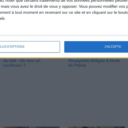
lez noter que certains traitements de vos données personnelles peuven
dé
 mais vous avez le droit de vous y opposer. Vous pouvez modifier vos 
tement à tout moment en revenant sur ce site et en cliquant sur le bouto
eb.
PLUS D'OPTIONS
J'ACCEPTE
Les secrets des émissions
Vos Questions : Bronzage,
de télé - Un tour en
Vinaigrette Allégée & Huile
coulisses ?
de Palme