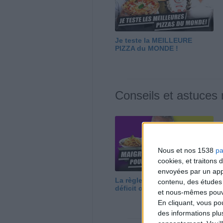
Je teste la MEILLEURE
PIZZA du MONDE !
Conseils et astuces
Nous et nos 1538
pa
cookies, et traitons
envoyées par un appa
La règle N°1 pour maigrir : le
contenu, des études
déficit calorique
et nous-mêmes pouvon
En cliquant, vous p
des informations plu