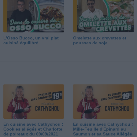
L'Osso Bucco, un vrai plat
Omelette aux crevettes et
cuisiné équilibré
pousses de soja
En cuisine avec Cathychou :
En cuisine avec Cathychou :
Cookies allégés et Charlotte
Mille-Feuille d'Épinard au
de poireaux du 09/09/2021
Saumon et sa Sauce Allégée