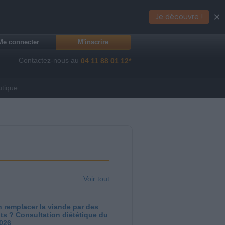
×
Je découvre !
Me connecter
M'inscrire
Contactez-nous au
04 11 88 01 12*
utique
Voir tout
 remplacer la viande par des
ts ? Consultation diététique du
2026