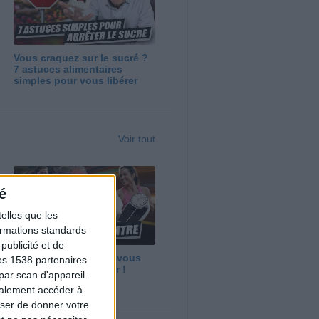
Vous craquez sur le sucré ?
7 astuces alimentaires
simples pour vous libérer
Voir tout
é
elles que les
formations standards
ublicité et de
Maigrir vite ? Ce que vous
os 1538 partenaires
devez vraiment savoir !
par scan d'appareil.
galement accéder à
user de donner votre