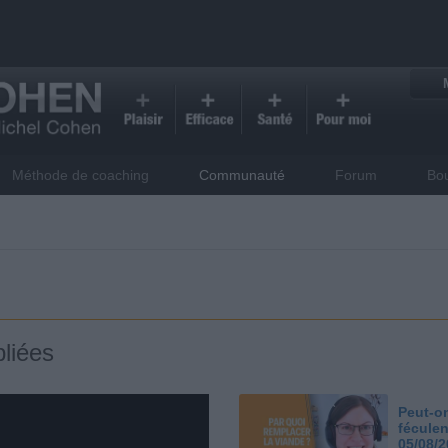
Méthode de coaching
Communauté
Forum
Bo
liées
Peut-on
féculen
05/08/