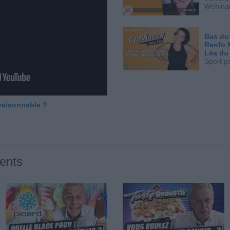
Webinai
Bas du
Renfo 
Léa du
Sport p
 raisonnable ?
ents