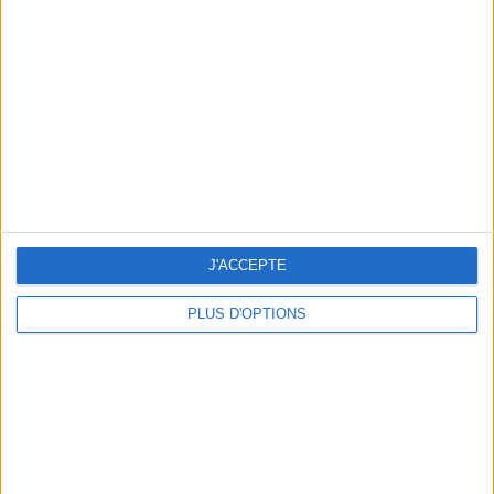
Vous m'avez demandé
Voir tout
J'ACCEPTE
PLUS D'OPTIONS
Question/Réponse : Que Manger Pendant le
Ramadan ?