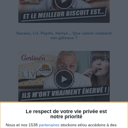
Savane, LU, Pepito, Harrys... Que valent vraiment
ces gâteaux ?
Le respect de votre vie privée est
Ces marques diététiques : c'est n'importe quoi !
notre priorité
Nous et nos 1538
partenaires
stockons et/ou accédons à des