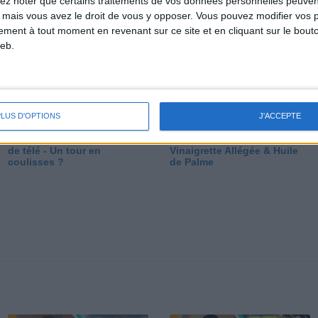
lez noter que certains traitements de vos données personnelles peuven
dé
 mais vous avez le droit de vous y opposer. Vous pouvez modifier vos 
tement à tout moment en revenant sur ce site et en cliquant sur le bouto
eb.
PLUS D'OPTIONS
J'ACCEPTE
Les secrets des émissions
Vos Questions : Bronzage,
de télé - Un tour en
Vinaigrette Allégée & Huile
coulisses ?
de Palme