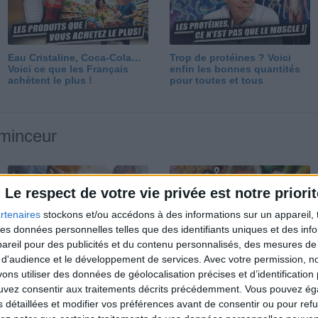
Eau Cristaline, Coca-Cola…
Trop de protéines ? Voici
Voici ce que les Français
enfin les bonnes quantités
achètent le plus !
pour toutes et tous
 minceur
Le respect de votre vie privée est notre priorit
rtenaires
stockons et/ou accédons à des informations sur un appareil, t
 des données personnelles telles que des identifiants uniques et des in
reil pour des publicités et du contenu personnalisés, des mesures de p
Perdre 10 kg : ma méthode
Et après la perte de poids ?
 d'audience et le développement de services.
Avec votre permission, n
est imparable
Je fais comment ?
s utiliser des données de géolocalisation précises et d’identification 
ouvez consentir aux traitements décrits précédemment. Vous pouvez é
s détaillées et modifier vos préférences avant de consentir ou pour ref