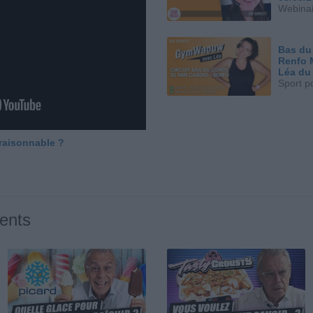
Webinai
Bas du
Renfo 
Léa du
Sport p
 raisonnable ?
ents