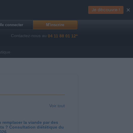
×
Je découvre !
Me connecter
M'inscrire
Contactez-nous au
04 11 88 01 12*
utique
Voir tout
 remplacer la viande par des
ts ? Consultation diététique du
2026