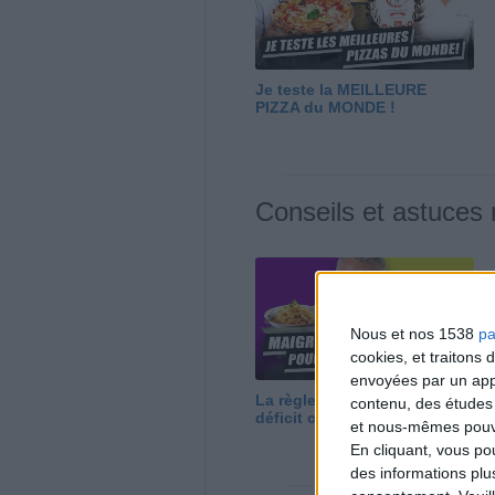
Je teste la MEILLEURE
PIZZA du MONDE !
Conseils et astuces
Nous et nos 1538
pa
cookies, et traitons
envoyées par un appa
La règle N°1 pour maigrir : le
contenu, des études
déficit calorique
et nous-mêmes pouvon
En cliquant, vous p
des informations plu