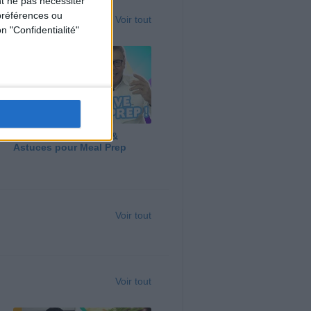
t ne pas nécessiter
préférences ou
Voir tout
n "Confidentialité"
Panga, Huile d'Olive &
Astuces pour Meal Prep
Voir tout
Voir tout