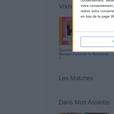
consentement.
Veuil
Vous m'avez deman
votre consentement,
retirer votre consen
en bas de la page W
Question/Réponse : Que
Manger Pendant le Ramadan
?
Les Matches
Dans Mon Assiette