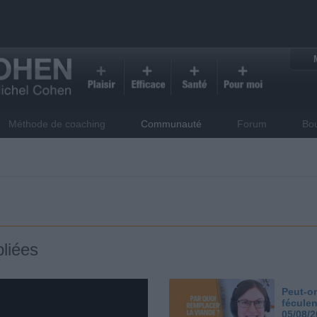
Méthode de coaching
Communauté
Forum
Bo
liées
Peut-on
féculen
05/08/