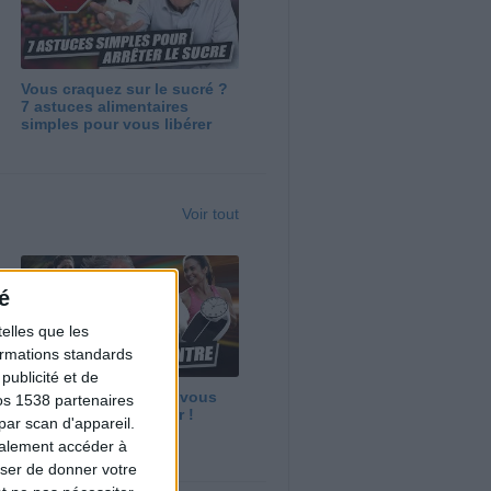
Vous craquez sur le sucré ?
7 astuces alimentaires
simples pour vous libérer
Voir tout
é
elles que les
formations standards
ublicité et de
Maigrir vite ? Ce que vous
os 1538 partenaires
devez vraiment savoir !
par scan d'appareil.
galement accéder à
user de donner votre