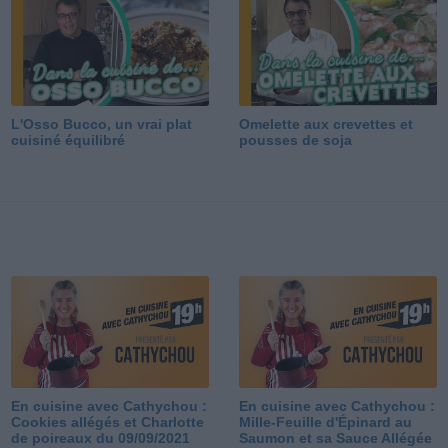
L'Osso Bucco, un vrai plat
Omelette aux crevettes et
cuisiné équilibré
pousses de soja
En cuisine avec Cathychou :
En cuisine avec Cathychou :
Cookies allégés et Charlotte
Mille-Feuille d'Épinard au
de poireaux du 09/09/2021
Saumon et sa Sauce Allégée