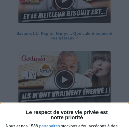
Savane, LU, Pepito, Harrys... Que valent vraiment
ces gâteaux ?
Le respect de votre vie privée est
Ces marques diététiques : c'est n'importe quoi !
notre priorité
Nous et nos 1538
partenaires
stockons et/ou accédons à des