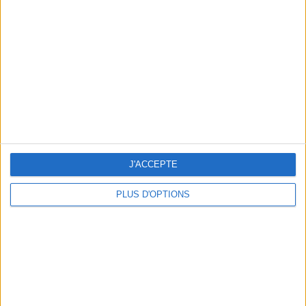
Vous m'avez demandé
Voir tout
J'ACCEPTE
PLUS D'OPTIONS
Question/Réponse : Que Manger Pendant le
Ramadan ?