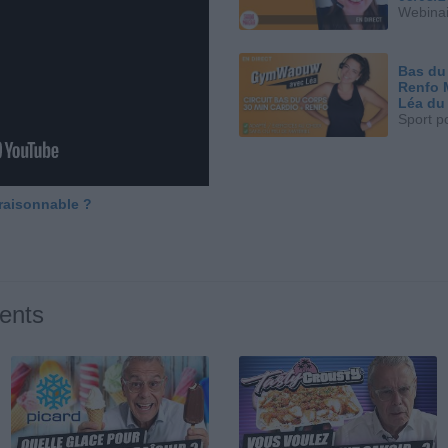
Webinai
Bas du
Renfo 
Léa du
Sport p
 raisonnable ?
ents