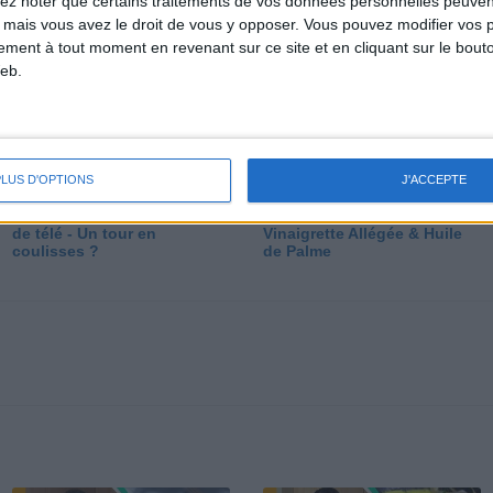
lez noter que certains traitements de vos données personnelles peuven
dé
 mais vous avez le droit de vous y opposer. Vous pouvez modifier vos 
tement à tout moment en revenant sur ce site et en cliquant sur le bouto
eb.
PLUS D'OPTIONS
J'ACCEPTE
Les secrets des émissions
Vos Questions : Bronzage,
de télé - Un tour en
Vinaigrette Allégée & Huile
coulisses ?
de Palme