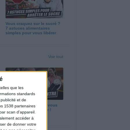
Vous craquez sur le sucré ?
7 astuces alimentaires
simples pour vous libérer
Voir tout
é
elles que les
formations standards
ublicité et de
Maigrir vite ? Ce que vous
os 1538 partenaires
devez vraiment savoir !
par scan d'appareil.
galement accéder à
user de donner votre