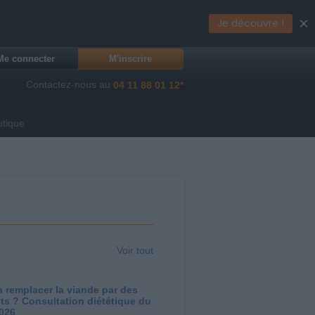
×
Je découvre !
Me connecter
M'inscrire
Contactez-nous au
04 11 88 01 12*
utique
Voir tout
 remplacer la viande par des
ts ? Consultation diététique du
2026