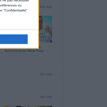
t ne pas nécessiter
préférences ou
Voir tout
n "Confidentialité"
Panga, Huile d'Olive &
Astuces pour Meal Prep
Voir tout
Voir tout