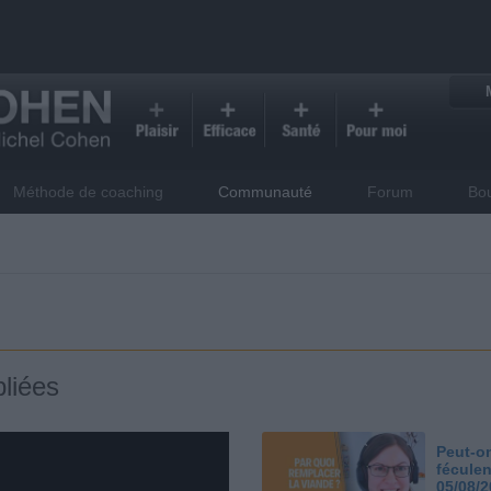
Méthode de coaching
Communauté
Forum
Bo
liées
Peut-on
féculen
05/08/