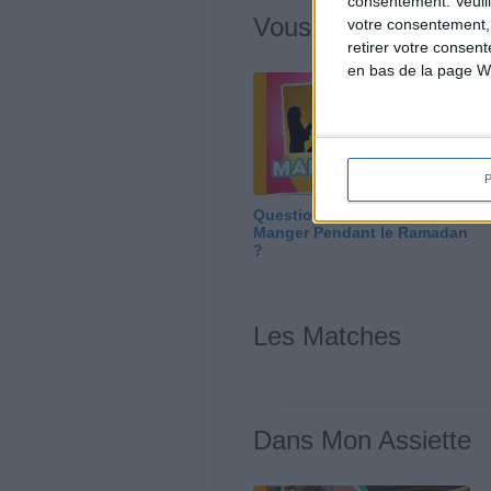
consentement.
Veuil
Vous m'avez deman
votre consentement,
retirer votre consen
en bas de la page W
Question/Réponse : Que
Manger Pendant le Ramadan
?
Les Matches
Dans Mon Assiette