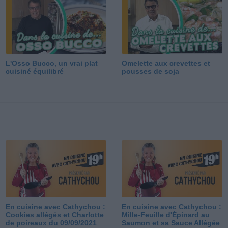
L'Osso Bucco, un vrai plat
Omelette aux crevettes et
cuisiné équilibré
pousses de soja
En cuisine avec Cathychou :
En cuisine avec Cathychou :
Cookies allégés et Charlotte
Mille-Feuille d'Épinard au
de poireaux du 09/09/2021
Saumon et sa Sauce Allégée