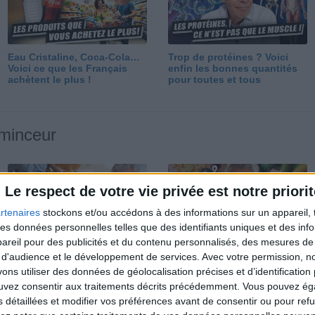
Eau Cristaline, Coca-Cola…
Trop de protéines ? Voici
Voici ce que les Français
enfin les bonnes quantités
achètent le plus !
pour toutes et tous
 minceur
Le respect de votre vie privée est notre priorit
rtenaires
stockons et/ou accédons à des informations sur un appareil, t
 des données personnelles telles que des identifiants uniques et des in
reil pour des publicités et du contenu personnalisés, des mesures de p
Perdre 10 kg : ma méthode
Et après la perte de poids ?
 d'audience et le développement de services.
Avec votre permission, n
est imparable
Je fais comment ?
s utiliser des données de géolocalisation précises et d’identification 
ouvez consentir aux traitements décrits précédemment. Vous pouvez é
s détaillées et modifier vos préférences avant de consentir ou pour ref