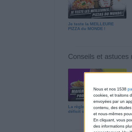
Je teste la MEILLEURE
PIZZA du MONDE !
Conseils et astuces
Nous et nos 1538
pa
cookies, et traitons
envoyées par un appa
La règle N°1 pour maigrir : le
contenu, des études
déficit calorique
et nous-mêmes pouvon
En cliquant, vous p
des informations plu