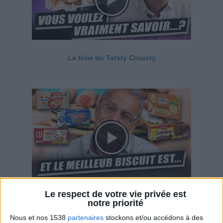
La folie du Tatsty Crousty
Le respect de votre vie privée est
Savane, LU, Pepito, Harrys... Que valent vraiment
notre priorité
ces gâteaux ?
Nous et nos 1538
partenaires
stockons et/ou accédons à des