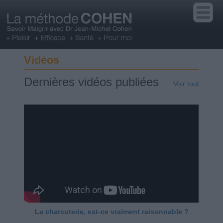
Vidéos
Dernières vidéos publiées
Voir tout
La charcuterie, est-ce vraiment raisonnable ?