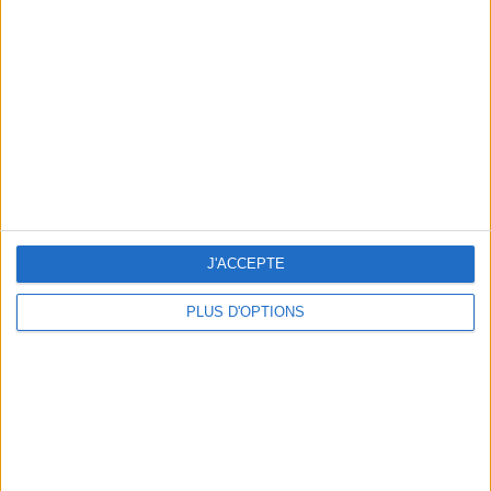
Vous m'avez demandé
Voir tout
J'ACCEPTE
PLUS D'OPTIONS
Question/Réponse : Que Manger Pendant le
Ramadan ?