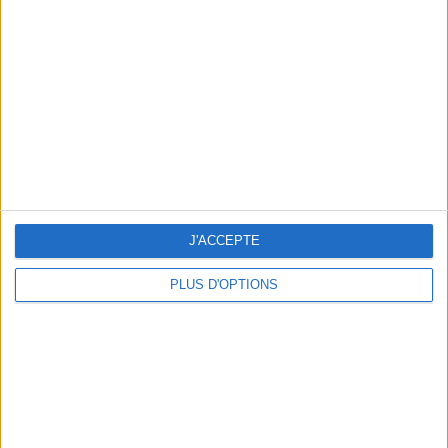
Vous m'avez demandé
Voir tout
J'ACCEPTE
PLUS D'OPTIONS
Question/Réponse : Que Manger Pendant le
Ramadan ?