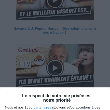
Savane, LU, Pepito, Harrys... Que valent vraiment
ces gâteaux ?
Le respect de votre vie privée est
Ces marques diététiques : c'est n'importe quoi !
notre priorité
Nous et nos 1538
partenaires
stockons et/ou accédons à des