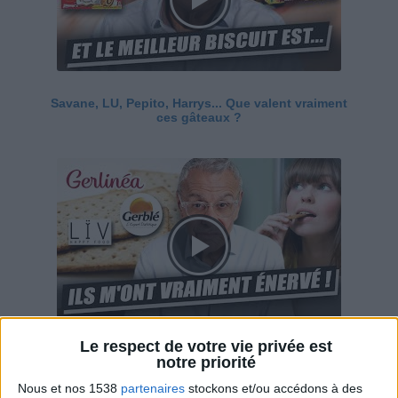
Savane, LU, Pepito, Harrys... Que valent vraiment
ces gâteaux ?
Le respect de votre vie privée est
Ces marques diététiques : c'est n'importe quoi !
notre priorité
Nous et nos 1538
partenaires
stockons et/ou accédons à des