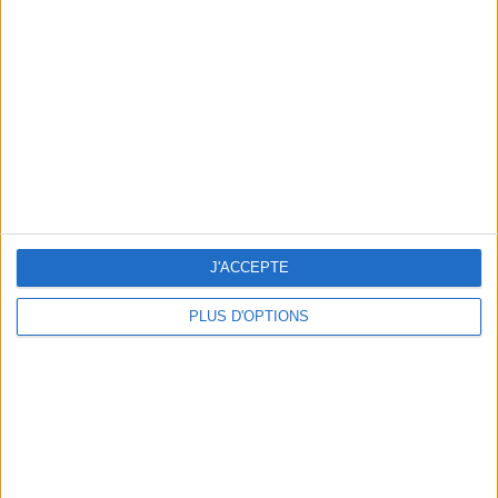
Vous m'avez demandé
Voir tout
J'ACCEPTE
PLUS D'OPTIONS
Question/Réponse : Que Manger Pendant le
Ramadan ?