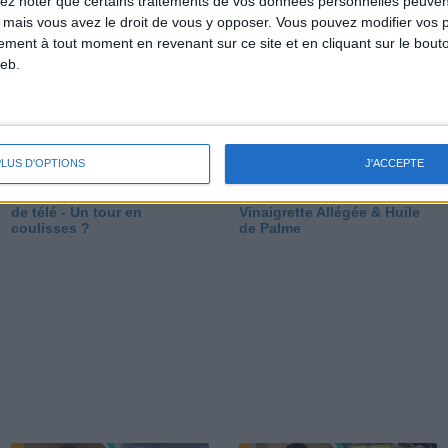
lez noter que certains traitements de vos données personnelles peuven
dé
 mais vous avez le droit de vous y opposer. Vous pouvez modifier vos 
tement à tout moment en revenant sur ce site et en cliquant sur le bouto
eb.
PLUS D'OPTIONS
J'ACCEPTE
Les secrets des émissions
Vos Questions : Bronzage,
de télé - Un tour en
Vinaigrette Allégée & Huile
coulisses ?
de Palme