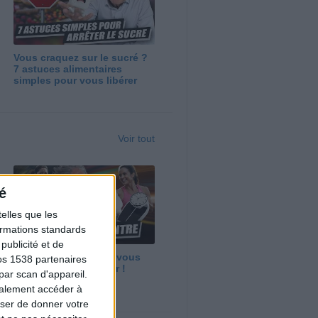
Vous craquez sur le sucré ?
7 astuces alimentaires
simples pour vous libérer
Voir tout
é
elles que les
formations standards
ublicité et de
Maigrir vite ? Ce que vous
os 1538 partenaires
devez vraiment savoir !
par scan d'appareil.
galement accéder à
user de donner votre