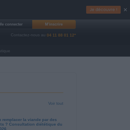
×
Je découvre !
Me connecter
M'inscrire
Contactez-nous au
04 11 88 01 12*
utique
Voir tout
 remplacer la viande par des
ts ? Consultation diététique du
2026