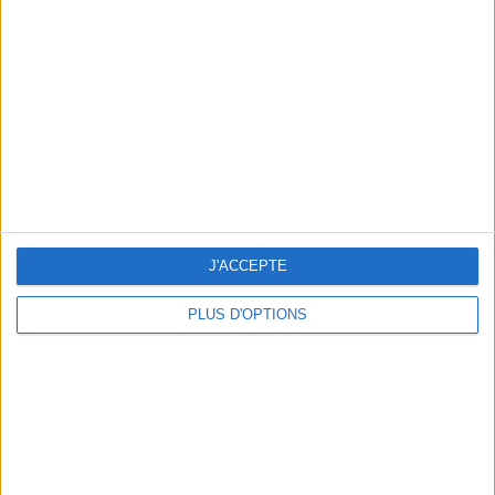
Vous m'avez demandé
Voir tout
J'ACCEPTE
PLUS D'OPTIONS
Question/Réponse : Que Manger Pendant le
Ramadan ?