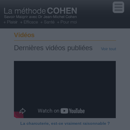
Vidéos
Dernières vidéos publiées
Voir tout
La charcuterie, est-ce vraiment raisonnable ?