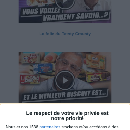
La folie du Tatsty Crousty
Le respect de votre vie privée est
Savane, LU, Pepito, Harrys... Que valent vraiment
notre priorité
ces gâteaux ?
Nous et nos 1538
partenaires
stockons et/ou accédons à des