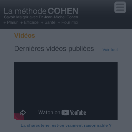
Vidéos
Dernières vidéos publiées
Voir tout
La charcuterie, est-ce vraiment raisonnable ?