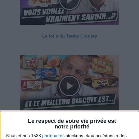
La folie du Tatsty Crousty
Le respect de votre vie privée est
Savane, LU, Pepito, Harrys... Que valent vraiment
notre priorité
ces gâteaux ?
Nous et nos 1538
partenaires
stockons et/ou accédons à des