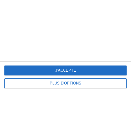
Vous m'avez demandé
Voir tout
J'ACCEPTE
PLUS D'OPTIONS
Question/Réponse : Que Manger Pendant le
Ramadan ?