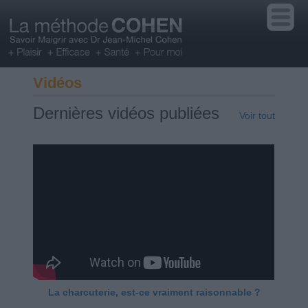
Vidéos
Dernières vidéos publiées
Voir tout
La charcuterie, est-ce vraiment raisonnable ?