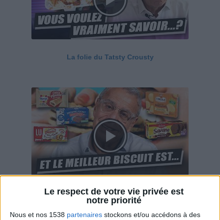
La folie du Tatsty Crousty
Le respect de votre vie privée est
Savane, LU, Pepito, Harrys... Que valent vraiment
notre priorité
ces gâteaux ?
Nous et nos 1538
partenaires
stockons et/ou accédons à des