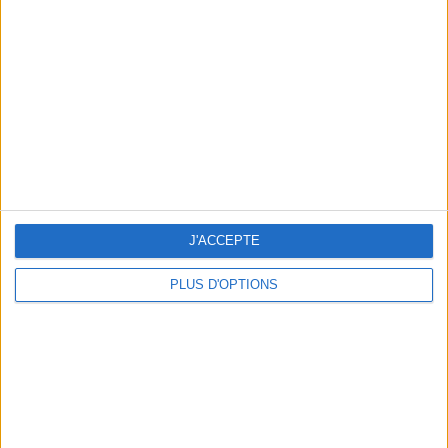
Vous m'avez demandé
Voir tout
J'ACCEPTE
PLUS D'OPTIONS
Question/Réponse : Que Manger Pendant le
Ramadan ?