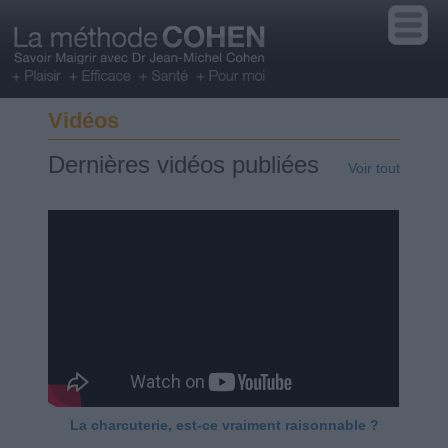
Vidéos
Dernières vidéos publiées
Voir tout
La charcuterie, est-ce vraiment raisonnable ?