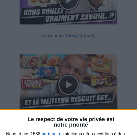
La folie du Tatsty Crousty
Le respect de votre vie privée est
Savane, LU, Pepito, Harrys... Que valent vraiment
notre priorité
ces gâteaux ?
Nous et nos 1538
partenaires
stockons et/ou accédons à des