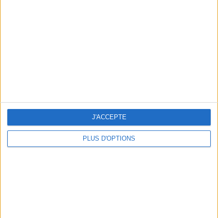
Vous m'avez demandé
Voir tout
J'ACCEPTE
PLUS D'OPTIONS
Question/Réponse : Que Manger Pendant le
Ramadan ?