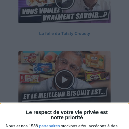
La folie du Tatsty Crousty
Le respect de votre vie privée est
Savane, LU, Pepito, Harrys... Que valent vraiment
notre priorité
ces gâteaux ?
Nous et nos 1538
partenaires
stockons et/ou accédons à des