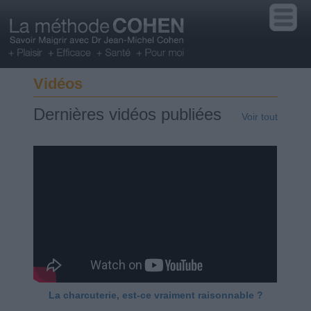
Vidéos
Dernières vidéos publiées
Voir tout
La charcuterie, est-ce vraiment raisonnable ?