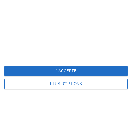
Vous m'avez demandé
Voir tout
J'ACCEPTE
PLUS D'OPTIONS
Question/Réponse : Que Manger Pendant le
Ramadan ?