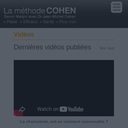
Vidéos
Dernières vidéos publiées
Voir tout
La charcuterie, est-ce vraiment raisonnable ?