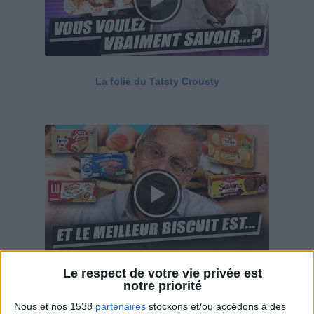
La folie du Tatsty Crousty
Le respect de votre vie privée est
Savane, LU, Pepito, Harrys... Que valent vraiment
notre priorité
ces gâteaux ?
Nous et nos 1538
partenaires
stockons et/ou accédons à des